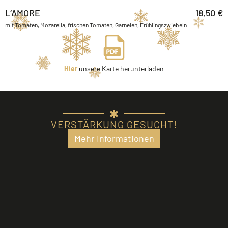
L‘AMORE
18,50 €
mit Tomaten, Mozarella, frischen Tomaten, Garnelen, Frühlingszwiebeln
Hier
unsere Karte herunterladen
VERSTÄRKUNG GESUCHT!
Mehr Informationen